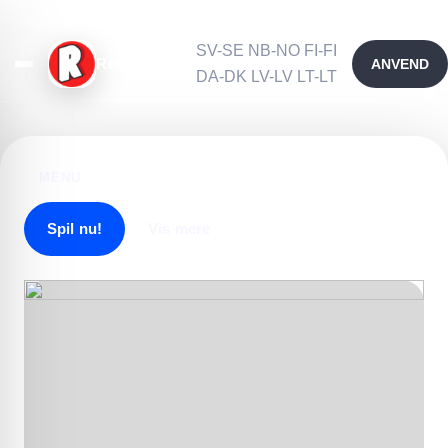
SV-SE
NB-NO
FI-FI
Refuel Casino
ANVEND
DA-DK
LV-LV
LT-LT
MENU
Spil nu!
Vis mere