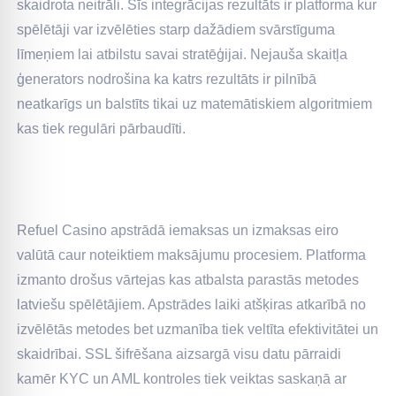
skaidrota neitrāli. Šīs integrācijas rezultāts ir platforma kur
spēlētāji var izvēlēties starp dažādiem svārstīguma
līmeņiem lai atbilstu savai stratēģijai. Nejauša skaitļa
ģenerators nodrošina ka katrs rezultāts ir pilnībā
neatkarīgs un balstīts tikai uz matemātiskiem algoritmiem
kas tiek regulāri pārbaudīti.
Maksājumu metodes
Refuel Casino apstrādā iemaksas un izmaksas eiro
valūtā caur noteiktiem maksājumu procesiem. Platforma
izmanto drošus vārtejas kas atbalsta parastās metodes
latviešu spēlētājiem. Apstrādes laiki atšķiras atkarībā no
izvēlētās metodes bet uzmanība tiek veltīta efektivitātei un
skaidrībai. SSL šifrēšana aizsargā visu datu pārraidi
kamēr KYC un AML kontroles tiek veiktas saskaņā ar