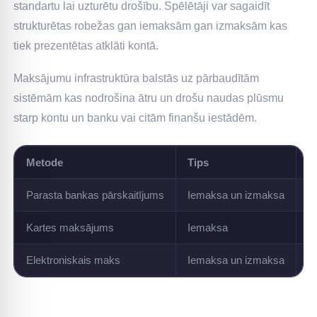
standartu lai uzturētu drošību. Spēlētāji var sagaidīt
strukturētas robežas gan iemaksām gan izmaksām kas
tiek prezentētas atklāti kontā.
Maksājumu infrastruktūra balstās uz pārbaudītām
sistēmām kas nodrošina ātru un drošu naudas plūsmu
starp kontu un banku vai citām finanšu iestādēm.
Metode
Tips
A
Parasta bankas pārskaitījums
Iemaksa un izmaksa
S
Kartes maksājums
Iemaksa
N
Elektroniskais maks
Iemaksa un izmaksa
Ā