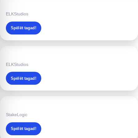
Tropicool 3
ELKStudios
Spēlēt tagad!
Cygnus 4
ELKStudios
Spēlēt tagad!
The Watcher
StakeLogic
Spēlēt tagad!