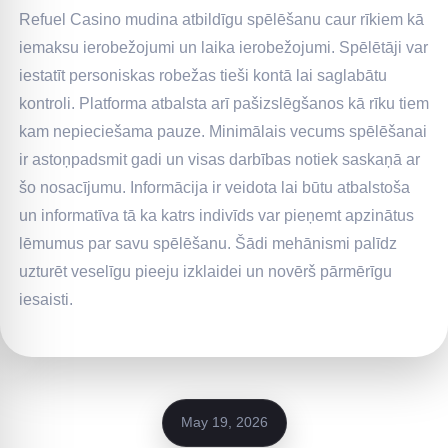
Refuel Casino mudina atbildīgu spēlēšanu caur rīkiem kā
iemaksu ierobežojumi un laika ierobežojumi. Spēlētāji var
iestatīt personiskas robežas tieši kontā lai saglabātu
kontroli. Platforma atbalsta arī pašizslēgšanos kā rīku tiem
kam nepieciešama pauze. Minimālais vecums spēlēšanai
ir astoņpadsmit gadi un visas darbības notiek saskaņā ar
šo nosacījumu. Informācija ir veidota lai būtu atbalstoša
un informatīva tā ka katrs indivīds var pieņemt apzinātus
lēmumus par savu spēlēšanu. Šādi mehānismi palīdz
uzturēt veselīgu pieeju izklaidei un novērš pārmērīgu
iesaisti.
May 19, 2026