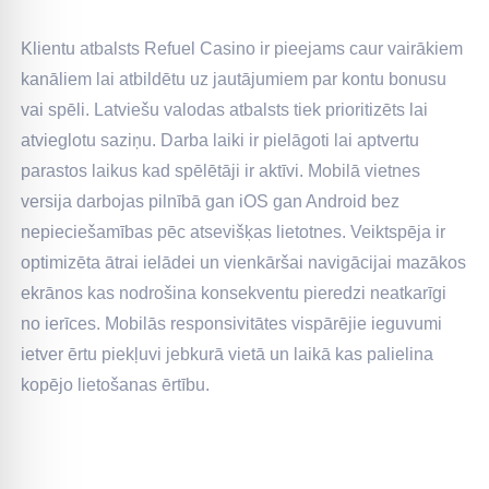
Klientu atbalsts un mobilā versija
Klientu atbalsts Refuel Casino ir pieejams caur vairākiem
kanāliem lai atbildētu uz jautājumiem par kontu bonusu
vai spēli. Latviešu valodas atbalsts tiek prioritizēts lai
atvieglotu saziņu. Darba laiki ir pielāgoti lai aptvertu
parastos laikus kad spēlētāji ir aktīvi. Mobilā vietnes
versija darbojas pilnībā gan iOS gan Android bez
nepieciešamības pēc atsevišķas lietotnes. Veiktspēja ir
optimizēta ātrai ielādei un vienkāršai navigācijai mazākos
ekrānos kas nodrošina konsekventu pieredzi neatkarīgi
no ierīces. Mobilās responsivitātes vispārējie ieguvumi
ietver ērtu piekļuvi jebkurā vietā un laikā kas palielina
kopējo lietošanas ērtību.
Atbildīga spēlēšana