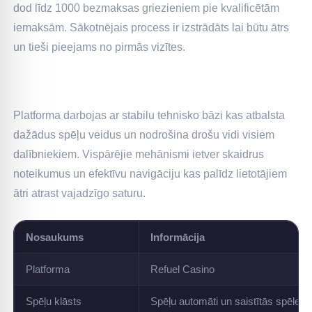
dod līdz 1000 bezmaksas griezieniem pie kvalificētām
iemaksām. Sākotnējais process ir izstrādāts lai būtu ātrs
un tieši pieejams no pirmās vizītes.
Ātrais pārskats
Platforma darbojas ar stabilu tehnisko bāzi kas atbalsta
dažādus spēļu veidus un nodrošina drošu vidi visiem
dalībniekiem. Vispārējie mehānismi ietver skaidrus
noteikumus un efektīvu navigāciju kas palīdz lietotājiem
ātri atrast vajadzīgo saturu.
Nosaukums
Informācija
Platforma
Refuel Casino
Spēļu klāsts
Spēļu automāti un saistītās spēles