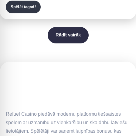
Spēlēt tagad!
Rādīt vairāk
Refuel Casino Latvija
Refuel Casino
Refuel Casino piedāvā modernu platformu tiešsaistes
spēlēm ar uzmanību uz vienkāršību un skaidrību latviešu
lietotājiem. Spēlētāji var saņemt laipnības bonusu kas