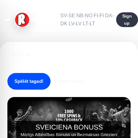
SV-SE
NB-NO
FI-FI
DA-
Sign
Refuel Casino
up
DK
LV-LV
LT-LT
IZVĒLNE
Refuel Casino Latvija
Spēlēt tagad!
Rādīt vairāk