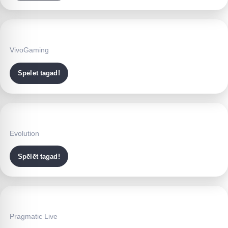
Cash or Crash
VivoGaming
Spēlēt tagad!
Bac Bo
Evolution
Spēlēt tagad!
VIP Roulette - The Club
Pragmatic Live