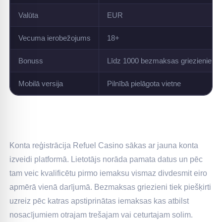
Valūta
EUR
Vecuma ierobežojums
18+
Bonuss
Līdz 1000 bezmaksas griezieniem
Mobilā versija
Pilnībā pielāgota vietne
Konta izveide
Konta reģistrācija Refuel Casino sākas ar jauna konta
izveidi platformā. Lietotājs norāda pamata datus un pēc
tam veic kvalificētu pirmo iemaksu vismaz divdesmit eiro
apmērā vienā darījumā. Bezmaksas griezieni tiek piešķirti
uzreiz pēc katras apstiprinātas iemaksas kas atbilst
nosacījumiem otrajam trešajam vai ceturtajam solim.