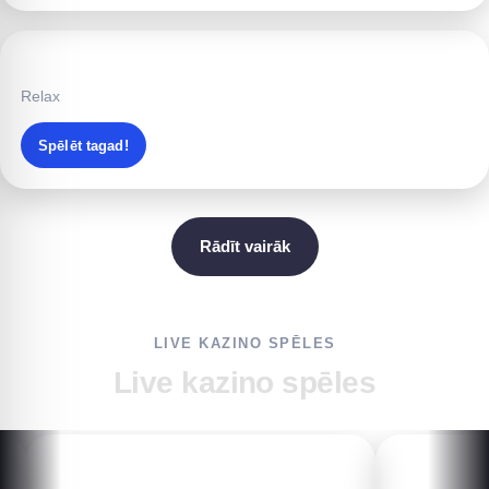
Ancient Tumble
Relax
Spēlēt tagad!
Rādīt vairāk
LIVE KAZINO SPĒLES
Live kazino spēles